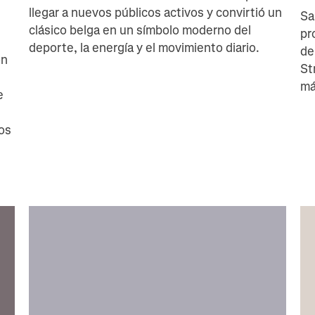
llegar a nuevos públicos activos y convirtió un
Sa
clásico belga en un símbolo moderno del
pr
deporte, la energía y el movimiento diario.
de
ón
St
má
e
los