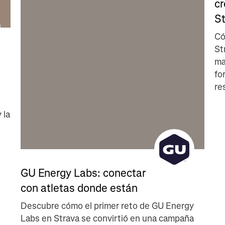
cr
S
Có
St
ma
fo
re
 la
GU Energy Labs: conectar
con atletas donde están
Descubre cómo el primer reto de GU Energy
Labs en Strava se convirtió en una campaña