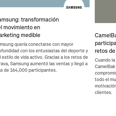
amsung: transformación
el movimiento en
arketing medible
CamelBa
particip
msung quería conectarse con mayor
retos de
ofundidad con los entusiastas del deporte y
l estilo de vida activo. Gracias a los retos de
Cuando la
rava, Samsung aumentó las ventas y llegó a
CamelBak 
s de 164,000 participantes.
compromiso
todo el mu
motivación
clientes.