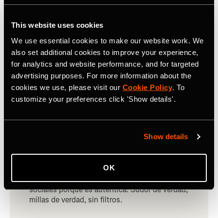
This website uses cookies
We use essential cookies to make our website work. We
Un entorno seguro para la marca
also set additional cookies to improve your experience,
for analytics and website performance, and for targeted
No somos un lugar para el odio ni los
advertising purposes. For more information about the
conflictos, sino una plataforma donde las
personas comparten sus vidas activas y
cookies we use, please visit our
Cookie Policy
. To
animan a otros a hacer lo mismo.
customize your preferences click 'Show details'.
Show details
100 % real
OK
Strava se distingue de otras aplicaciones
sociales porque es auténtica. Sudor de verdad,
millas de verdad, sin filtros.