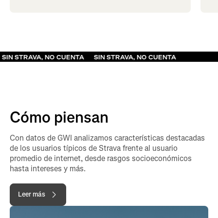
RAVA, NO CUENTA
SIN STRAVA, NO CUENTA
Cómo piensan
Con datos de GWI analizamos características destacadas
de los usuarios típicos de Strava frente al usuario
promedio de internet, desde rasgos socioeconómicos
hasta intereses y más.
Leer más