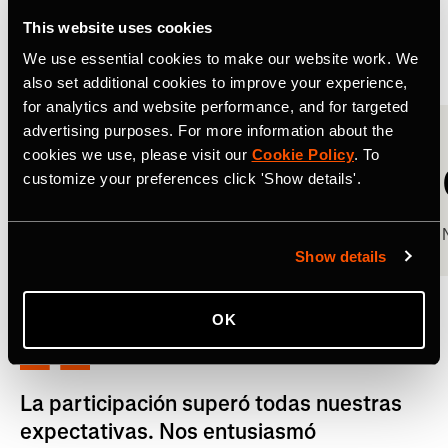
This website uses cookies
Resultados reales de ventas
We use essential cookies to make our website work. We
also set additional cookies to improve your experience,
for analytics and website performance, and for targeted
advertising purposes. For more information about the
cookies we use, please visit our
Cookie Policy
. To
0
customize your preferences click 'Show details'.
Tasa de clic en la recompensa
Show details
OK
La participación superó todas nuestras
expectativas. Nos entusiasmó