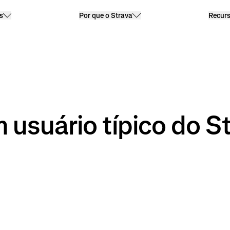
s
Por que o Strava
Recur
 usuário típico do S