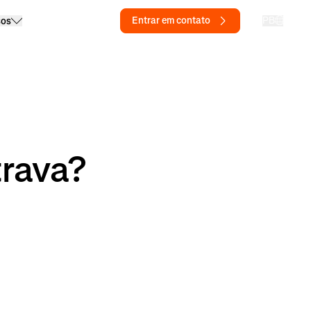
Entrar em contato
PB
sos
trava?