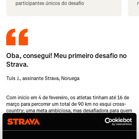
participantes únicos do desafio
Oba, consegui! Meu primeiro desafio no
Strava.
Tuls J., assinante Strava, Noruega
Com início em 4 de fevereiro, os atletas tinham até 16 de
março para percorrer um total de 90 km no esqui cross-
country; uma meta ambiciosa, mas desafiadora para quem
estava em uma viagem de esqui de uma semana, ou uma
ótima motivação de treinamento para os atletas que
tinham a sorte de morar perto das trilhas. O objetivo claro
e simples do desafio fez com que a participação subisse