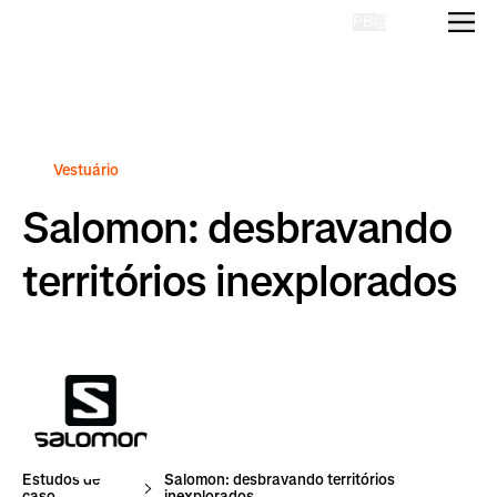
PB
Homepage
Vestuário
Salomon: desbravando
territórios inexplorados
Estudos de
Salomon: desbravando territórios
caso
inexplorados