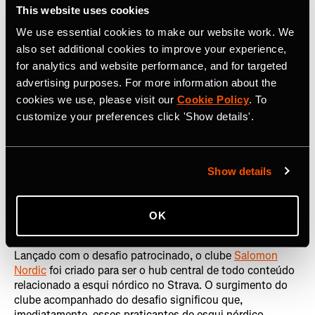
para
mais de 43 mil atletas
em todo o mundo: uma ótima
This website uses cookies
estreia para o primeiro desafio desse tipo.
We use essential cookies to make our website work. We
also set additional cookies to improve your experience,
for analytics and website performance, and for targeted
ADOTANDO UMA NOVA
advertising purposes. For more information about the
FUNCIONALIDADE
cookies we use, please visit our
Cookie Policy
. To
customize your preferences click 'Show details'.
Enquanto o desafio acontecia, o Strava lançou uma
novidade: um banner de conclusão do desafio, que
aparece na atividade do atleta que cruza a linha de
chegada e termina o desafio. Com essa inovação, os
Show details
atletas podem se motivar com a conquista dos amigos,
além de ser um complemento útil ao mecanismo do
desafio: para a Salomon, isso aumentou o número de
OK
participantes em 20%.
Lançado com o desafio patrocinado, o clube
Salomon
Nordic
foi criado para ser o hub central de todo conteúdo
relacionado a esqui nórdico no Strava. O surgimento do
clube acompanhado do desafio significou que,
imediatamente, esses praticantes de esqui nórdico