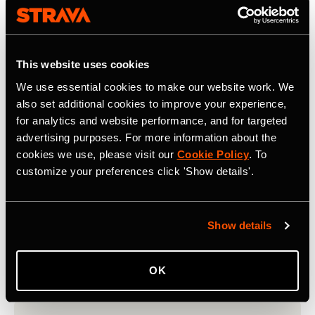
Página única
Só é possível enviar uma página aos
participantes que concluírem,
This website uses cookies
independentemente da região. Por isso,
We use essential cookies to make our website work. We
certifique-se de que a página seja adaptável a
also set additional cookies to improve your experience,
todos.
for analytics and website performance, and for targeted
advertising purposes. For more information about the
cookies we use, please visit our
Cookie Policy
. To
customize your preferences click 'Show details'.
Página publicada
Nossa equipe só pode publicar um desafio
Show details
depois de revisar uma página de conclusão
ativa e funcional.
OK